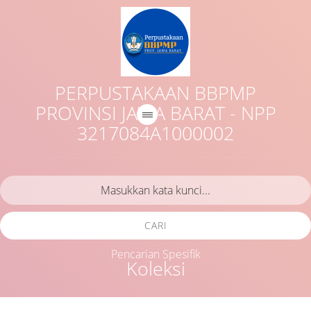
PERPUSTAKAAN BBPMP
PROVINSI JAWA BARAT - NPP
3217084A1000002
CARI
Pencarian Spesifik
Koleksi