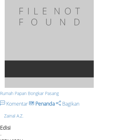
Rumah Papan Bongkar Pasang
Komentar
Penanda
Bagikan
Zainal A.Z.
Edisi
-