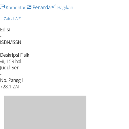
Komentar
Penanda
Bagikan
Zainal A.Z.
Edisi
-
ISBN/ISSN
-
Deskripsi Fisik
vii, 159 hal.
Judul Seri
-
No. Panggil
728.1 ZAI r