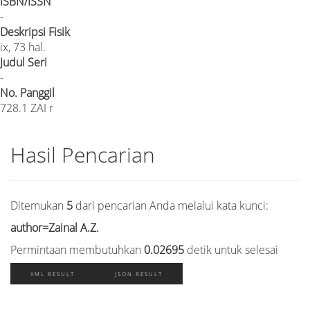
ISBN/ISSN
-
Deskripsi Fisik
ix, 73 hal.
Judul Seri
-
No. Panggil
728.1 ZAI r
Hasil Pencarian
Ditemukan
5
dari pencarian Anda melalui kata kunci:
author=Zainal A.Z.
Permintaan membutuhkan
0.02695
detik untuk selesai
XML RESULT
JSON RESULT