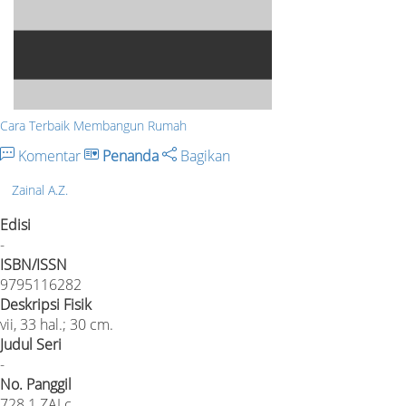
Cara Terbaik Membangun Rumah
Komentar
Penanda
Bagikan
Zainal A.Z.
Edisi
-
ISBN/ISSN
9795116282
Deskripsi Fisik
vii, 33 hal.; 30 cm.
Judul Seri
-
No. Panggil
728.1 ZAI c