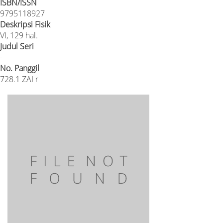
ISBN/ISSN
9795118927
Deskripsi Fisik
VI, 129 hal.
Judul Seri
-
No. Panggil
728.1 ZAI r