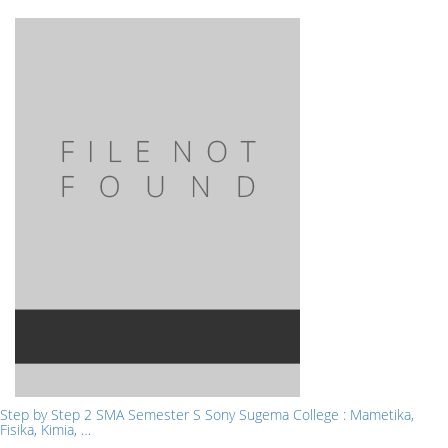
Step by Step 2 SMA Semester S Sony Sugema College : Mametika,
Fisika, Kimia, …