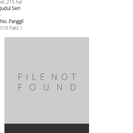
vii, 215 hal
Judul Seri
-
No. Panggil
510 PakC I