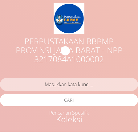
PERPUSTAKAAN BBPMP
PROVINSI JAWA BARAT - NPP
3217084A1000002
CARI
Pencarian Spesifik
Koleksi