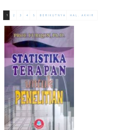
1
2
3
4
5
BERIKUTNYA
HAL. AKHIR