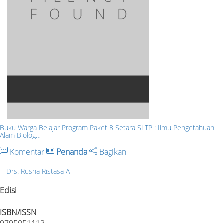
Buku Warga Belajar Program Paket B Setara SLTP : Ilmu Pengetahuan
Alam Biolog…
Komentar
Penanda
Bagikan
Drs. Rusna Ristasa A
Edisi
-
ISBN/ISSN
9795051113