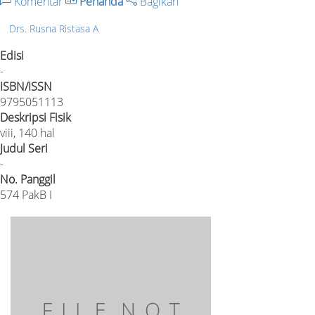
Komentar
Penanda
Bagikan
Drs. Rusna Ristasa A
Edisi
-
ISBN/ISSN
9795051113
Deskripsi Fisik
viii, 140 hal
Judul Seri
-
No. Panggil
574 PakB I