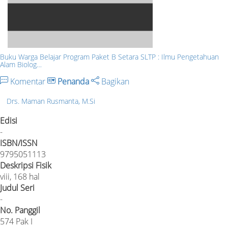
Buku Warga Belajar Program Paket B Setara SLTP : Ilmu Pengetahuan
Alam Biolog…
Komentar
Penanda
Bagikan
Drs. Maman Rusmanta, M.Si
Edisi
-
ISBN/ISSN
9795051113
Deskripsi Fisik
viii, 168 hal
Judul Seri
-
No. Panggil
574 Pak I