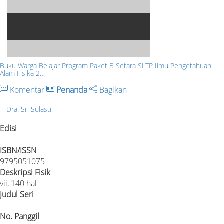
Buku Warga Belajar Program Paket B Setara SLTP Ilmu Pengetahuan
Alam Fisika 2…
Komentar
Penanda
Bagikan
Dra. Sri Sulastri
Edisi
-
ISBN/ISSN
9795051075
Deskripsi Fisik
vii, 140 hal
Judul Seri
-
No. Panggil