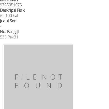
9795051075
Deskripsi Fisik
vii, 100 hal
Judul Seri
-
No. Panggil
530 PakB I