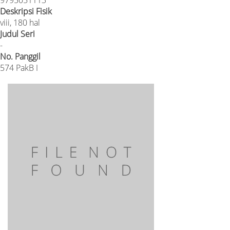
Deskripsi Fisik
viii, 180 hal
Judul Seri
-
No. Panggil
574 PakB I