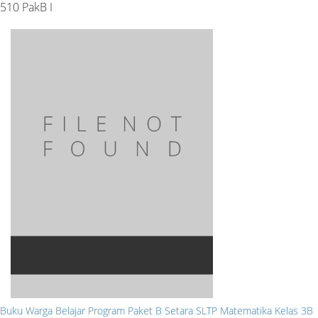
510 PakB I
Buku Warga Belajar Program Paket B Setara SLTP Matematika Kelas 3B