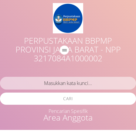
PERPUSTAKAAN BBPMP
PROVINSI JAWA BARAT - NPP
3217084A1000002
CARI
Pencarian Spesifik
Area Anggota