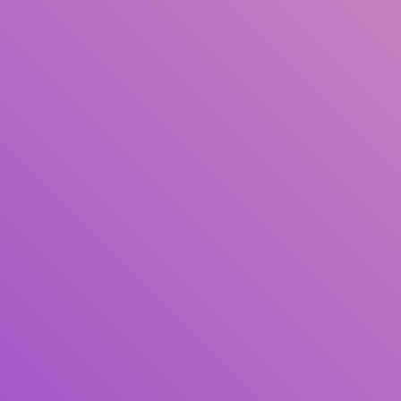
Judul
Pengarang
Subjek
ISBN/ISSN
Tipe Koleksi
Lokasi
GMD