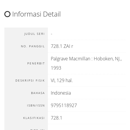
Informasi Detail
-
JUDUL SERI
728.1 ZAI r
NO. PANGGIL
Palgrave Macmillan
:
Hoboken, NJ
.,
PENERBIT
1993
VI, 129 hal.
DESKRIPSI FISIK
Indonesia
BAHASA
9795118927
ISBN/ISSN
728.1
KLASIFIKASI