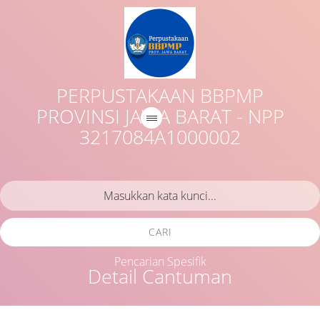
PERPUSTAKAAN BBPMP
PROVINSI JAWA BARAT - NPP
3217084A1000002
CARI
Pencarian Spesifik
Detail Cantuman