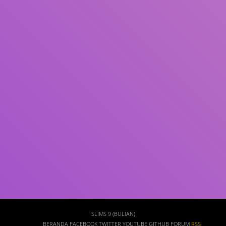
Subjek
ISBN/ISSN
Tipe Koleksi
Lokasi
GMD
Cari
SLIMS 9 (BULIAN)
BERANDA
FACEBOOK
TWITTER
YOUTUBE
GITHUB
FORUM
RSS