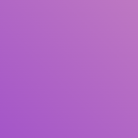
Pengarang
Subjek
ISBN/ISSN
Tipe Koleksi
Lokasi
GMD
Cari