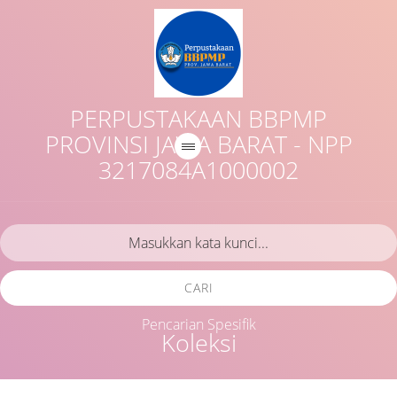
PERPUSTAKAAN BBPMP
PROVINSI JAWA BARAT - NPP
3217084A1000002
CARI
Pencarian Spesifik
Koleksi