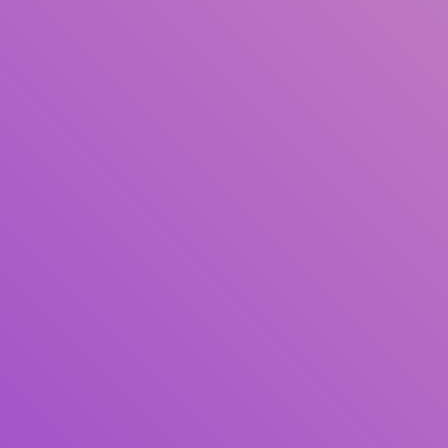
Pengarang
Subjek
ISBN/ISSN
Tipe Koleksi
Lokasi
GMD
Cari