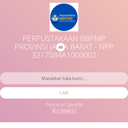
PERPUSTAKAAN BBPMP
PROVINSI JAWA BARAT - NPP
3217084A1000002
CARI
Pencarian Spesifik
Koleksi