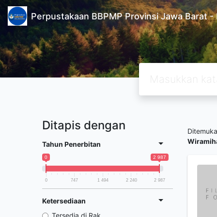
Perpustakaan BBPMP Provinsi Jawa Barat
Ditapis dengan
Ditemuk
Wiramiha
Tahun Penerbitan
0
2 987
0
747
1 494
2 240
2 987
Ketersediaan
Tersedia di Rak