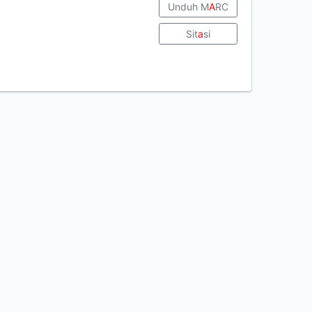
Unduh M
A
RC
Sit
a
si