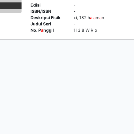
Edisi
-
ISBN/ISSN
-
Deskripsi Fisik
xi, 182 h
a
l
a
m
a
n
Judul Seri
-
No. P
a
nggil
113.8 WIR p