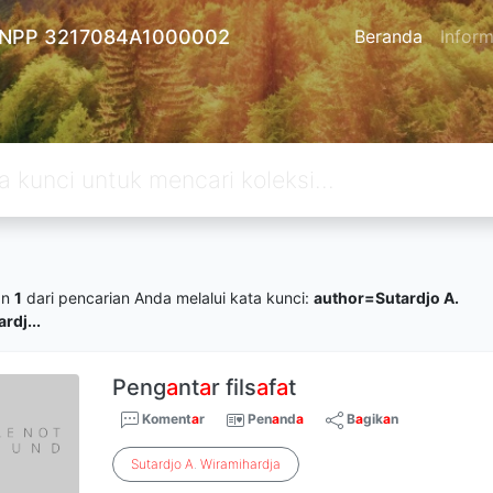
 - NPP 3217084A1000002
Beranda
Inform
an
1
dari pencarian Anda melalui kata kunci:
author=Sutardjo A.
rdj...
Peng
a
nt
a
r fils
a
f
a
t
Koment
a
r
Pen
a
nd
a
B
a
gik
a
n
Sutardjo
A
.
Wiramihardja