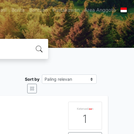
asi
Berita
Bantuan
Pustakawan
Area Anggota
Sort by
Ketersedi
a
a
n
1