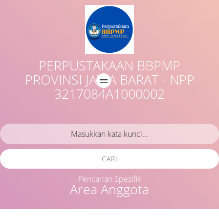
PERPUSTAKAAN BBPMP
PROVINSI JAWA BARAT - NPP
3217084A1000002
CARI
Pencarian Spesifik
Area Anggota