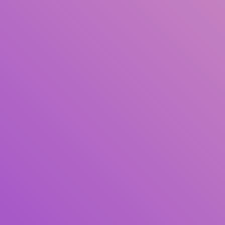
Judul
Pengarang
Subjek
ISBN/ISSN
Tipe Koleksi
Lokasi
GMD