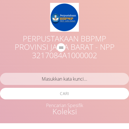
PERPUSTAKAAN BBPMP
PROVINSI JAWA BARAT - NPP
3217084A1000002
CARI
Pencarian Spesifik
Koleksi