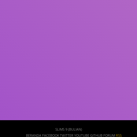
Subjek
ISBN/ISSN
Tipe Koleksi
Lokasi
GMD
Cari
SLIMS 9 (BULIAN)
BERANDA
FACEBOOK
TWITTER
YOUTUBE
GITHUB
FORUM
RSS