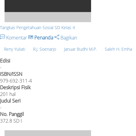
Tangkas Pengetahuan Sosial SD Kelas 4
Komentar
Penanda
Bagikan
Reny Yuliati
R.J. Soenarjo
Januar Budhi M.P.
Saleh H. Emha
Edisi
-
ISBN/ISSN
979-692-311-4
Deskripsi Fisik
201 hal
Judul Seri
-
No. Panggil
372.8 SD I