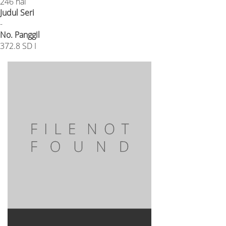
246 hal
Judul Seri
-
No. Panggil
372.8 SD I