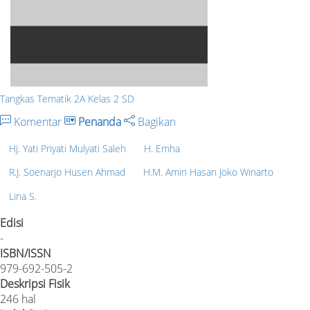
Tangkas Tematik 2A Kelas 2 SD
Komentar
Penanda
Bagikan
Hj. Yati Priyati Mulyati Saleh
H. Emha
R.J. Soenarjo Husen Ahmad
H.M. Amin Hasan Joko Winarto
Lina S.
Edisi
-
ISBN/ISSN
979-692-505-2
Deskripsi Fisik
246 hal