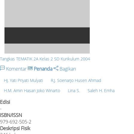
Tangkas TEMATIK 2A Kelas 2 SD Kurikulum 2004
Komentar
Penanda
Bagikan
Hj. Yati Priyati Mulyati
R.J. Soenarjo Husen Ahmad
H.M. Amin Hasan Joko Winarto
Lina S.
Saleh H. Emha
Edisi
-
ISBN/ISSN
979-692-505-2
Deskripsi Fisik