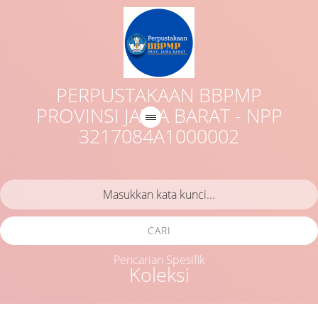
PERPUSTAKAAN BBPMP
PROVINSI JAWA BARAT - NPP
3217084A1000002
CARI
Pencarian Spesifik
Koleksi