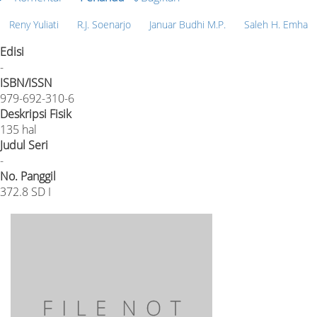
Reny Yuliati
R.J. Soenarjo
Januar Budhi M.P.
Saleh H. Emha
Edisi
-
ISBN/ISSN
979-692-310-6
Deskripsi Fisik
135 hal
Judul Seri
-
No. Panggil
372.8 SD I