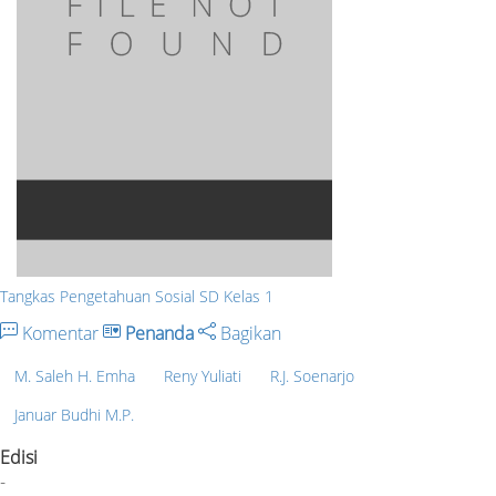
Tangkas Pengetahuan Sosial SD Kelas 1
Komentar
Penanda
Bagikan
M. Saleh H. Emha
Reny Yuliati
R.J. Soenarjo
Januar Budhi M.P.
Edisi
-