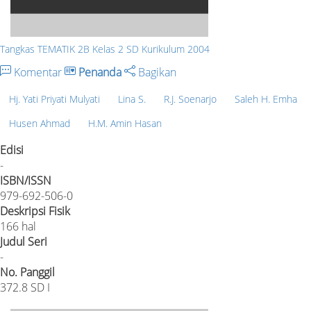
Tangkas TEMATIK 2B Kelas 2 SD Kurikulum 2004
Komentar
Penanda
Bagikan
Hj. Yati Priyati Mulyati
Lina S.
R.J. Soenarjo
Saleh H. Emha
Husen Ahmad
H.M. Amin Hasan
Edisi
-
ISBN/ISSN
979-692-506-0
Deskripsi Fisik
166 hal
Judul Seri
-
No. Panggil
372.8 SD I