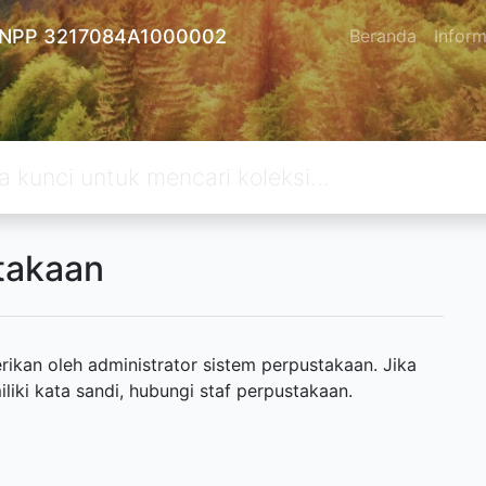
 - NPP 3217084A1000002
Beranda
Inform
takaan
ikan oleh administrator sistem perpustakaan. Jika
ki kata sandi, hubungi staf perpustakaan.