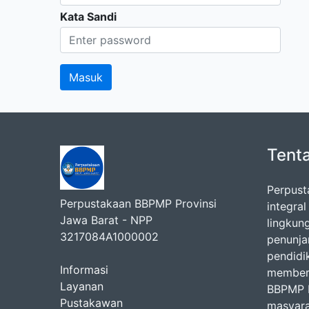
Kata Sandi
Tent
Perpust
Perpustakaan BBPMP Provinsi
integra
Jawa Barat - NPP
lingkun
3217084A1000002
penunj
pendidi
Informasi
memberi
Layanan
BBPMP P
Pustakawan
masyara