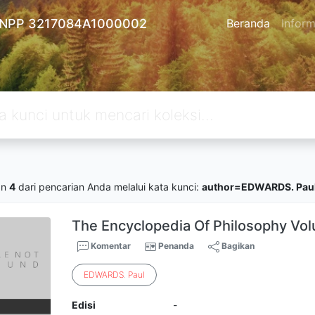
 - NPP 3217084A1000002
Beranda
Inform
an
4
dari pencarian Anda melalui kata kunci:
author=EDWARDS. Pau
The Encyclopedia Of Philosophy Vo
Komentar
Penanda
Bagikan
EDWARDS
.
Paul
Edisi
-