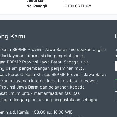
Judul Seri
-
No. Panggil
R 100.03 EDeW
ang Kami
akaan BBPMP Provinsi Jawa Barat merupakan bagian
m
l dari layanan informasi dan pengetahuan di
p
gan BBPMP Provinsi Jawa Barat. Sebagai unit
ang dalam pengembangan penjaminan mutu
kan. Perpustakaan Khusus BBPMP Provinsi Jawa Barat
kan pelayanan internal kepada civitas/ karyawan
rovinsi Jawa Barat dan pelayanan kepada
kat umum untuk memanfaatkan fasilitas
akaan dengan jam kunjung perpustakaan sebagai
erikut :
n s.d. Kamis : 08.00 s.d.16.00 WIB