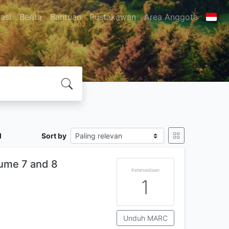
asi
Berita
Bantuan
Pustakawan
Area Anggota
l
Sort by
lume 7 and 8
Ketersediaan
1
Unduh MARC