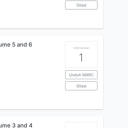
Sitasi
lume 5 and 6
Ketersediaan
1
Unduh MARC
Sitasi
lume 3 and 4