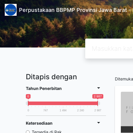
Perpustakaan BBPMP Provinsi Jawa Barat
Ditapis dengan
Ditemuk
Tahun Penerbitan
0
2 987
0
747
1 494
2 240
2 987
Ketersediaan
Tersedia di Rak