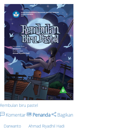
Rembulan biru pastel
Komentar
Penanda
Bagikan
Darwanto
Ahmad Riyadhil Hadi