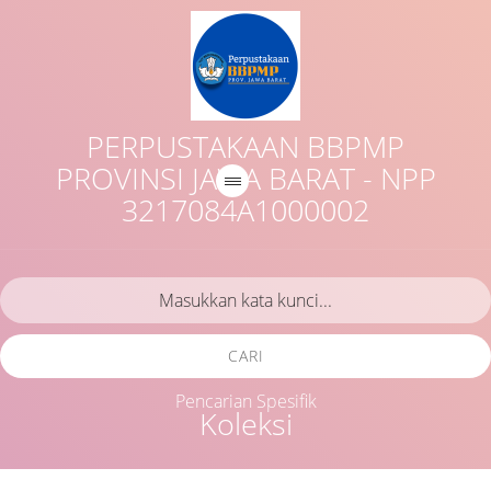
PERPUSTAKAAN BBPMP
PROVINSI JAWA BARAT - NPP
3217084A1000002
CARI
Pencarian Spesifik
Koleksi