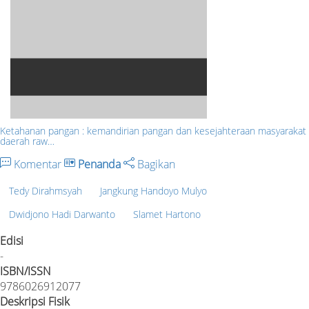
Ketahanan pangan : kemandirian pangan dan kesejahteraan masyarakat
daerah raw…
Komentar
Penanda
Bagikan
Tedy Dirahmsyah
Jangkung Handoyo Mulyo
Dwidjono Hadi Darwanto
Slamet Hartono
Edisi
-
ISBN/ISSN
9786026912077
Deskripsi Fisik