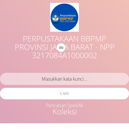
PERPUSTAKAAN BBPMP
PROVINSI JAWA BARAT - NPP
3217084A1000002
CARI
Pencarian Spesifik
Koleksi