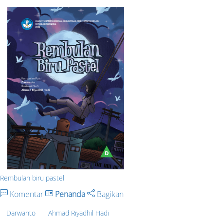
Rembulan biru pastel
Komentar
Penanda
Bagikan
Darwanto
Ahmad Riyadhil Hadi