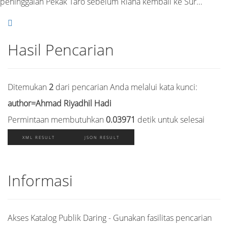
peninggalan Pekak Taro sebelum Riana kembali ke Sur…
Hasil Pencarian
Ditemukan
2
dari pencarian Anda melalui kata kunci:
author=Ahmad Riyadhil Hadi
Permintaan membutuhkan
0.03971
detik untuk selesai
XML RESULT
JSON RESULT
Informasi
Akses Katalog Publik Daring - Gunakan fasilitas pencarian