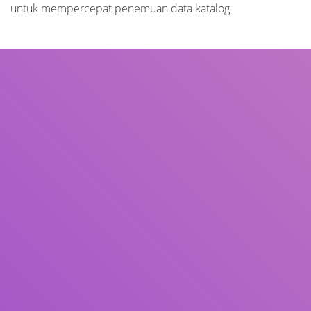
untuk mempercepat penemuan data katalog
Judul
Pengarang
Subjek
ISBN/ISSN
Tipe Koleksi
Lokasi