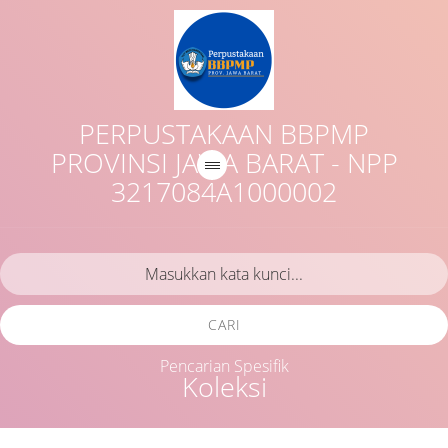
PERPUSTAKAAN BBPMP
PROVINSI JAWA BARAT - NPP
3217084A1000002
CARI
Pencarian Spesifik
Koleksi