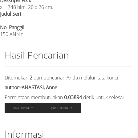
Deskripsi Fisik
x + 748 hlm. 20 x 26 cm.
Judul Seri
-
No. Panggil
150 ANN t
Hasil Pencarian
Ditemukan
2
dari pencarian Anda melalui kata kunci:
author=ANASTASI, Anne
Permintaan membutuhkan
0.03894
detik untuk selesai
XML RESULT
JSON RESULT
Informasi