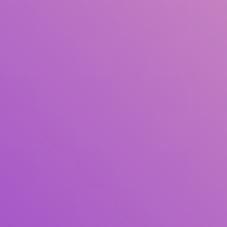
Judul
Pengarang
Subjek
ISBN/ISSN
Tipe Koleksi
Lokasi
GMD