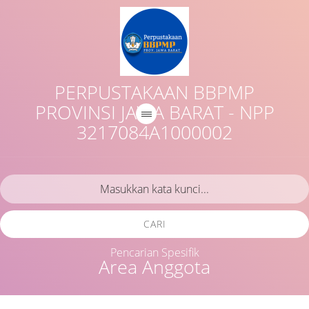
PERPUSTAKAAN BBPMP
PROVINSI JAWA BARAT - NPP
3217084A1000002
CARI
Pencarian Spesifik
Area Anggota