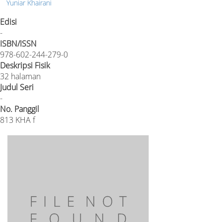
Yuniar Khairani
Edisi
-
ISBN/ISSN
978-602-244-279-0
Deskripsi Fisik
32 halaman
Judul Seri
-
No. Panggil
813 KHA f