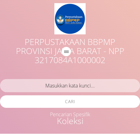
PERPUSTAKAAN BBPMP
PROVINSI JAWA BARAT - NPP
3217084A1000002
CARI
Pencarian Spesifik
Koleksi