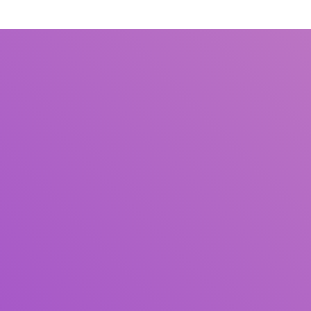
Judul
Pengarang
Subjek
ISBN/ISSN
Tipe Koleksi
Lokasi