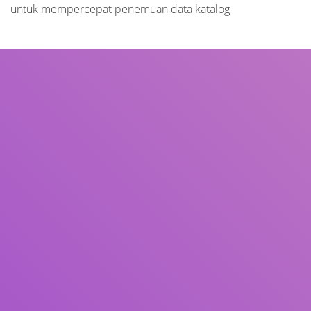
untuk mempercepat penemuan data katalog
Judul
Pengarang
Subjek
ISBN/ISSN
Tipe Koleksi
Lokasi