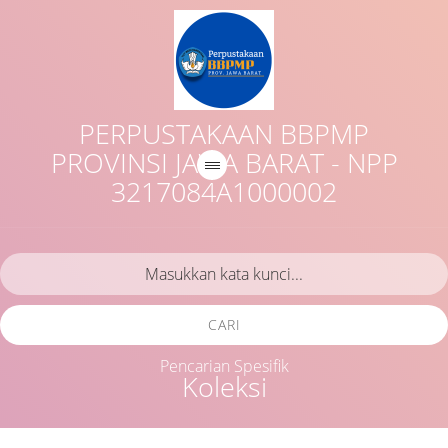
PERPUSTAKAAN BBPMP
PROVINSI JAWA BARAT - NPP
3217084A1000002
CARI
Pencarian Spesifik
Koleksi