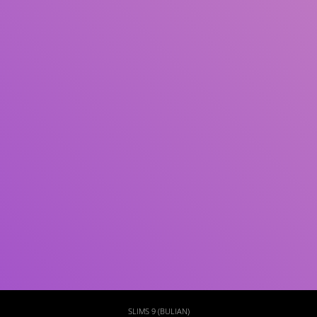
Subjek
ISBN/ISSN
Tipe Koleksi
Lokasi
GMD
Cari
SLIMS 9 (BULIAN)