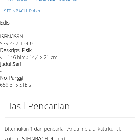
STEINBACH, Robert
Edisi
-
ISBN/ISSN
979-442-134-0
Deskripsi Fisik
v + 146 hlm.; 14,4 x 21 cm.
Judul Seri
-
No. Panggil
658.315 STE s
Hasil Pencarian
Ditemukan
1
dari pencarian Anda melalui kata kunci:
author=STEINBACH, Robert