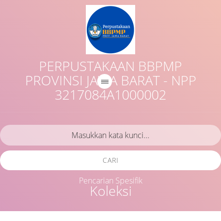
PERPUSTAKAAN BBPMP
PROVINSI JAWA BARAT - NPP
3217084A1000002
CARI
Pencarian Spesifik
Koleksi