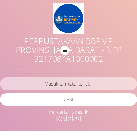
PERPUSTAKAAN BBPMP
PROVINSI JAWA BARAT - NPP
3217084A1000002
CARI
Pencarian Spesifik
Koleksi