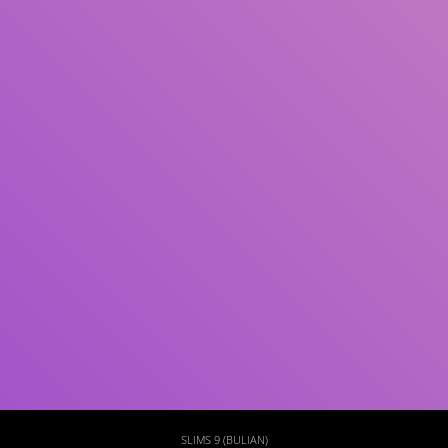
Subjek
ISBN/ISSN
Tipe Koleksi
Lokasi
GMD
Cari
SLIMS 9 (BULIAN)