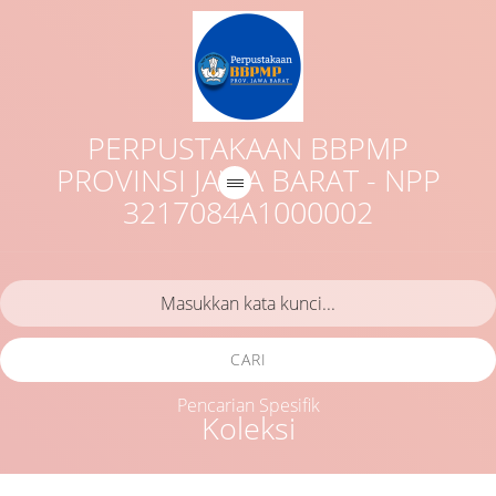
PERPUSTAKAAN BBPMP
PROVINSI JAWA BARAT - NPP
3217084A1000002
CARI
Pencarian Spesifik
Koleksi