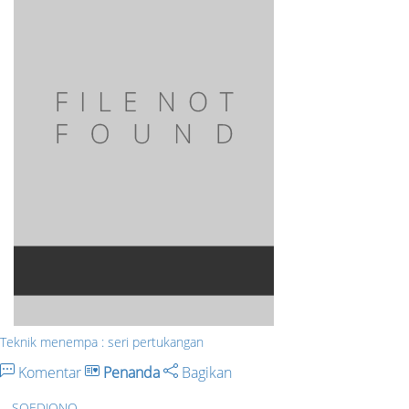
Teknik menempa : seri pertukangan
Komentar
Penanda
Bagikan
SOEDJONO