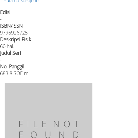
Sutarno Soedjono
Edisi
-
ISBN/ISSN
9796926725
Deskripsi Fisik
60 hal.
Judul Seri
-
No. Panggil
683.8 SOE m