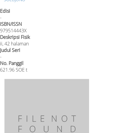
Edisi
-
ISBN/ISSN
979514443X
Deskripsi Fisik
ii, 42 halaman
Judul Seri
-
No. Panggil
621.96 SOE t