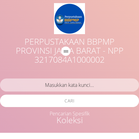
PERPUSTAKAAN BBPMP
PROVINSI JAWA BARAT - NPP
3217084A1000002
CARI
Pencarian Spesifik
Koleksi