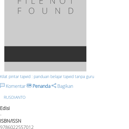
Kilat pintar tajwid : panduan belajar tajwid tanpa guru
Komentar
Penanda
Bagikan
RUSDIANTO
Edisi
-
ISBN/ISSN
9786022557012