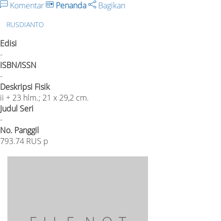
Komentar
Penanda
Bagikan
RUSDIANTO
Edisi
-
ISBN/ISSN
-
Deskripsi Fisik
ii + 23 hlm.; 21 x 29,2 cm.
Judul Seri
-
No. Panggil
793.74 RUS p