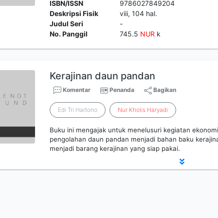
ISBN/ISSN
9786027849204
Deskripsi Fisik
viii, 104 hal.
Judul Seri
-
No. Panggil
745.5
NUR
k
Kerajinan daun pandan
Komentar
Penanda
Bagikan
Edi Tri Hartono
Nur
Kholis
Haryadi
Buku ini mengajak untuk menelusuri kegiatan ekonomi 
pengolahan daun pandan menjadi bahan baku kerajin
menjadi barang kerajinan yang siap pakai.