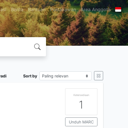
asi
Berita
Bantuan
Pustakawan
Area Anggota
yadi
Sort by
Ketersediaan
1
Unduh MARC