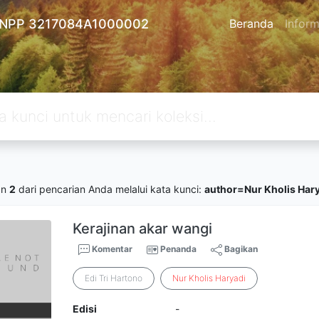
 - NPP 3217084A1000002
Beranda
Inform
an
2
dari pencarian Anda melalui kata kunci:
author=Nur Kholis Har
Kerajinan akar wangi
Komentar
Penanda
Bagikan
Edi Tri Hartono
Nur
Kholis
Haryadi
Edisi
-