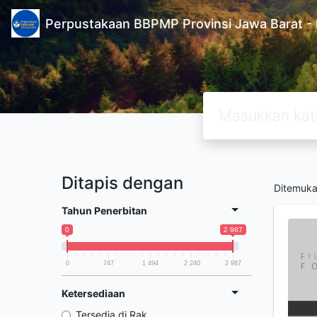
Perpustakaan BBPMP Provinsi Jawa Barat
Ditapis dengan
Ditemuk
Tahun Penerbitan
0
2 987
0
747
1 494
2 240
2 987
Ketersediaan
Tersedia di Rak