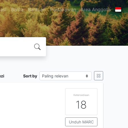
asi
Berita
Bantuan
Pustakawan
Area Anggota
zi
Sort by
Ketersediaan
18
Unduh MARC