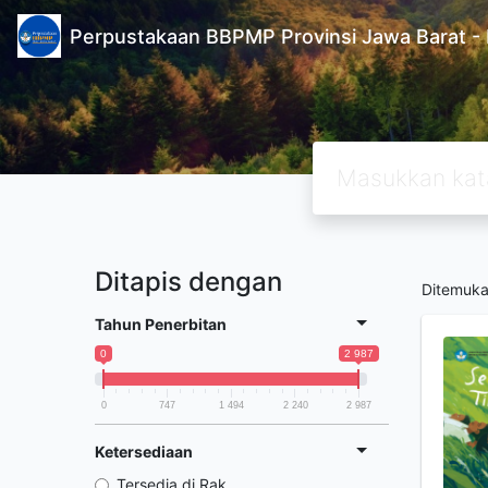
Perpustakaan BBPMP Provinsi Jawa Barat
Ditapis dengan
Ditemuk
Tahun Penerbitan
0
2 987
0
747
1 494
2 240
2 987
Ketersediaan
Tersedia di Rak