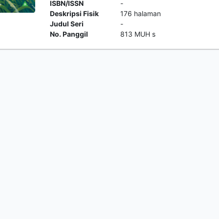
ISBN/ISSN
-
Deskripsi Fisik
176 halaman
Judul Seri
-
No. Panggil
813 MUH s