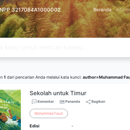
 - NPP 3217084A1000002
Beranda
Inform
an
1
dari pencarian Anda melalui kata kunci:
author=Muhammad Fau
Sekolah untuk Timur
Komentar
Penanda
Bagikan
Muhammad
Fauzi
Edisi
-