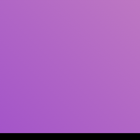
Pengarang
Subjek
ISBN/ISSN
Tipe Koleksi
Lokasi
GMD
Cari