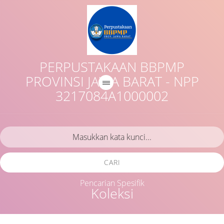
PERPUSTAKAAN BBPMP
PROVINSI JAWA BARAT - NPP
3217084A1000002
CARI
Pencarian Spesifik
Koleksi