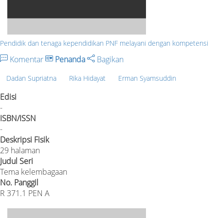
Pendidik dan tenaga kependidikan PNF melayani dengan kompetensi
Komentar
Penanda
Bagikan
Dadan Supriatna
Rika Hidayat
Erman Syamsuddin
Edisi
-
ISBN/ISSN
-
Deskripsi Fisik
29 halaman
Judul Seri
Tema kelembagaan
No. Panggil
R 371.1 PEN A