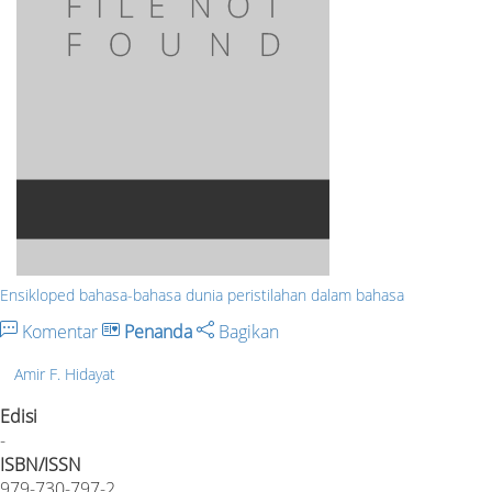
Ensikloped bahasa-bahasa dunia peristilahan dalam bahasa
Komentar
Penanda
Bagikan
Amir F. Hidayat
Edisi
-
ISBN/ISSN
979-730-797-2