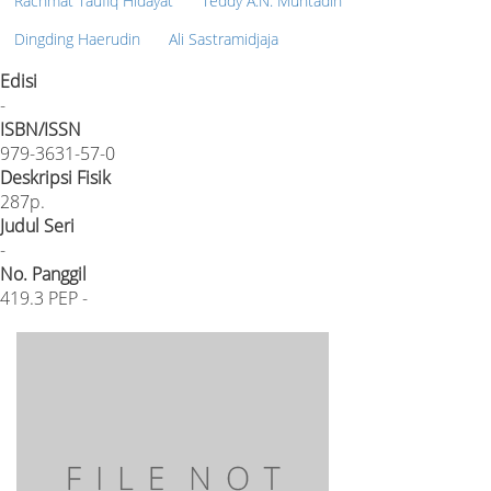
Rachmat Taufiq Hidayat
Teddy A.N. Muhtadin
Dingding Haerudin
Ali Sastramidjaja
Edisi
-
ISBN/ISSN
979-3631-57-0
Deskripsi Fisik
287p.
Judul Seri
-
No. Panggil
419.3 PEP -