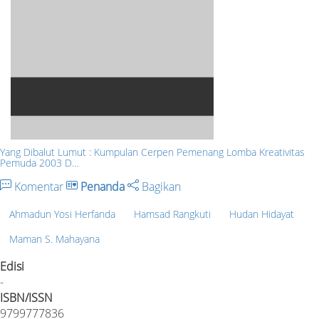
Yang Dibalut Lumut : Kumpulan Cerpen Pemenang Lomba Kreativitas
Pemuda 2003 D…
Komentar
Penanda
Bagikan
Ahmadun Yosi Herfanda
Hamsad Rangkuti
Hudan Hidayat
Maman S. Mahayana
Edisi
-
ISBN/ISSN
9799777836