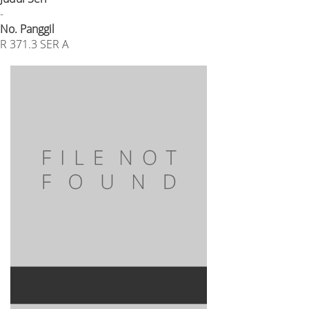
-
No. Panggil
R 371.3 SER A