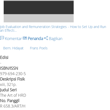
Job Evaluation and Remuneration Strategies - How to Set Up and Run
an Effecti…
Komentar
Penanda
Bagikan
Bern. Hidayat
Frans Poels
Edisi
-
ISBN/ISSN
979-694-230-5
Deskripsi Fisik
xiii, 321p.
Judul Seri
The Art of HRD
No. Panggil
R 658.3/ART/H