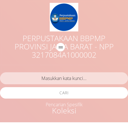
PERPUSTAKAAN BBPMP
PROVINSI JAWA BARAT - NPP
3217084A1000002
CARI
Pencarian Spesifik
Koleksi