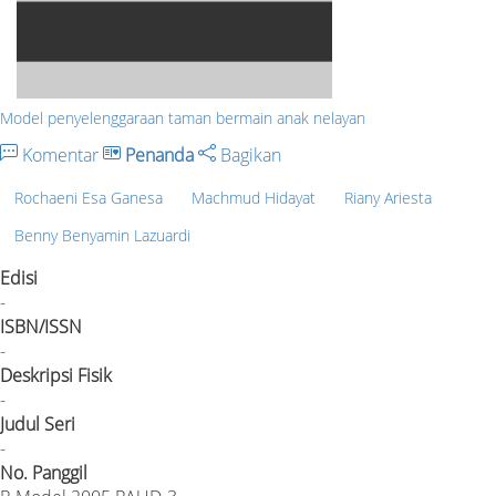
Model penyelenggaraan taman bermain anak nelayan
Komentar
Penanda
Bagikan
Rochaeni Esa Ganesa
Machmud Hidayat
Riany Ariesta
Benny Benyamin Lazuardi
Edisi
-
ISBN/ISSN
-
Deskripsi Fisik
-
Judul Seri
-
No. Panggil