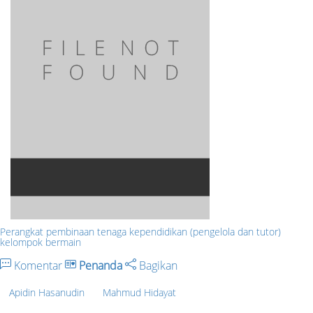
Perangkat pembinaan tenaga kependidikan (pengelola dan tutor)
kelompok bermain
Komentar
Penanda
Bagikan
Apidin Hasanudin
Mahmud Hidayat