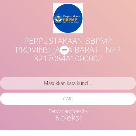
PERPUSTAKAAN BBPMP
PROVINSI JAWA BARAT - NPP
3217084A1000002
CARI
Pencarian Spesifik
Koleksi