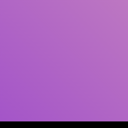
Pengarang
Subjek
ISBN/ISSN
Tipe Koleksi
Lokasi
GMD
Cari