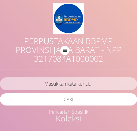
PERPUSTAKAAN BBPMP
PROVINSI JAWA BARAT - NPP
3217084A1000002
CARI
Pencarian Spesifik
Koleksi