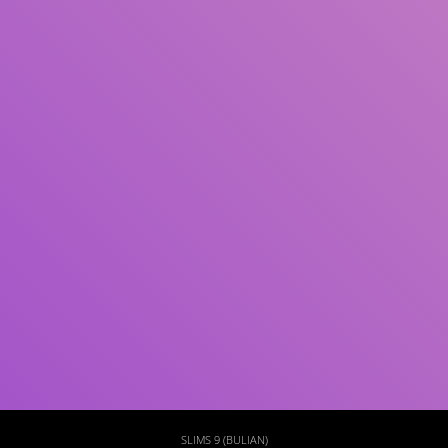
Subjek
ISBN/ISSN
Tipe Koleksi
Lokasi
GMD
Cari
SLIMS 9 (BULIAN)