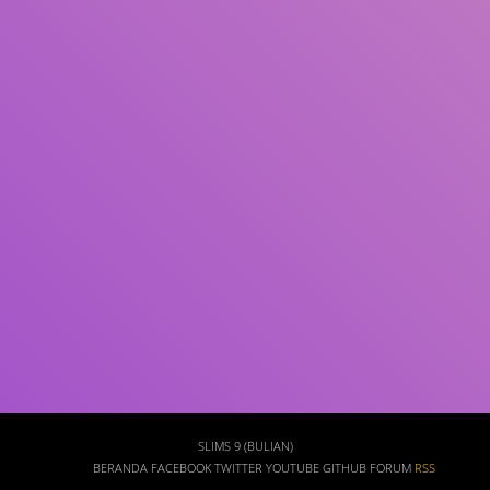
Subjek
ISBN/ISSN
Tipe Koleksi
Lokasi
GMD
Cari
SLIMS 9 (BULIAN)
BERANDA
FACEBOOK
TWITTER
YOUTUBE
GITHUB
FORUM
RSS