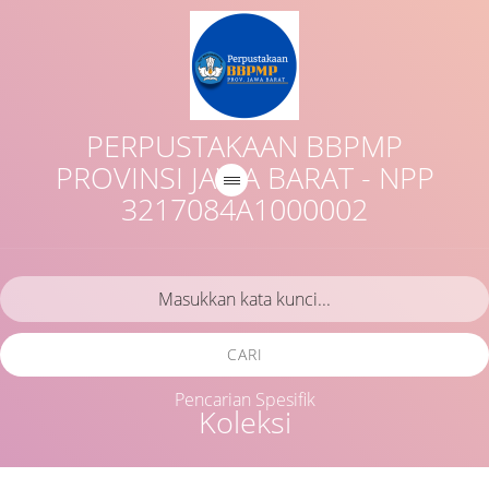
PERPUSTAKAAN BBPMP
PROVINSI JAWA BARAT - NPP
3217084A1000002
CARI
Pencarian Spesifik
Koleksi