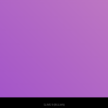
Subjek
ISBN/ISSN
Tipe Koleksi
Lokasi
GMD
Cari
SLIMS 9 (BULIAN)