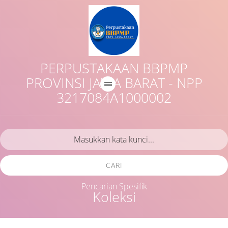
PERPUSTAKAAN BBPMP
PROVINSI JAWA BARAT - NPP
3217084A1000002
CARI
Pencarian Spesifik
Koleksi