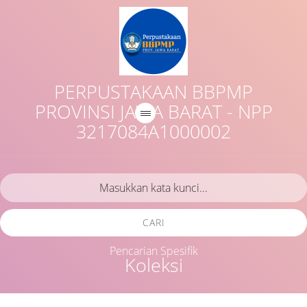
PERPUSTAKAAN BBPMP
PROVINSI JAWA BARAT - NPP
3217084A1000002
CARI
Pencarian Spesifik
Koleksi