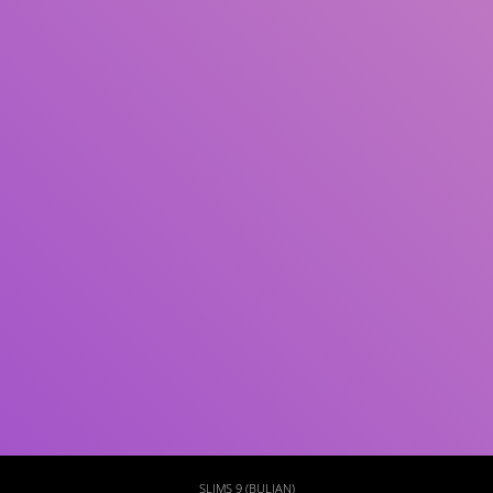
Subjek
ISBN/ISSN
Tipe Koleksi
Lokasi
GMD
Cari
SLIMS 9 (BULIAN)