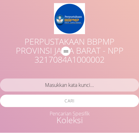
PERPUSTAKAAN BBPMP
PROVINSI JAWA BARAT - NPP
3217084A1000002
CARI
Pencarian Spesifik
Koleksi