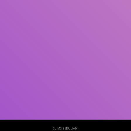
Subjek
ISBN/ISSN
Tipe Koleksi
Lokasi
GMD
Cari
SLIMS 9 (BULIAN)