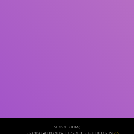
Subjek
ISBN/ISSN
Tipe Koleksi
Lokasi
GMD
Cari
SLIMS 9 (BULIAN)
BERANDA
FACEBOOK
TWITTER
YOUTUBE
GITHUB
FORUM
RSS