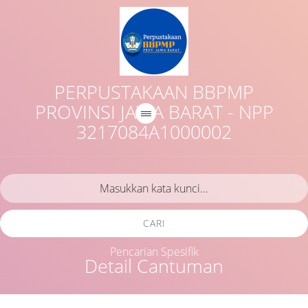
PERPUSTAKAAN BBPMP
PROVINSI JAWA BARAT - NPP
3217084A1000002
CARI
Pencarian Spesifik
Detail Cantuman