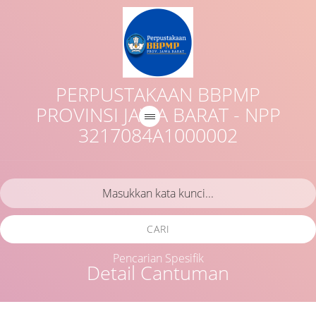
PERPUSTAKAAN BBPMP
PROVINSI JAWA BARAT - NPP
3217084A1000002
CARI
Pencarian Spesifik
Detail Cantuman