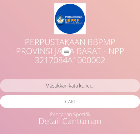
PERPUSTAKAAN BBPMP
PROVINSI JAWA BARAT - NPP
3217084A1000002
CARI
Pencarian Spesifik
Detail Cantuman