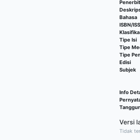
Penerbi
Deskrips
Bahasa
ISBN/IS
Klasifika
Tipe Isi
Tipe Me
Tipe P
Edisi
Subjek
Info Deta
Pernyat
Tanggu
Versi l
Tidak ter