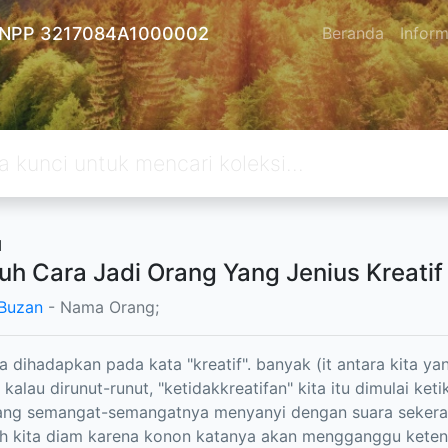
 - NPP 3217084A1000002
Beranda
Inform
u
uh Cara Jadi Orang Yang Jenius Kreatif
Buzan
- Nama Orang;
ta dihadapkan pada kata "kreatif". banyak (it antara kita yan
kalau dirunut-runut, "ketidakkreatifan" kita itu dimulai keti
ang semangat-semangatnya menyanyi dengan suara sekeras
h kita diam karena konon katanya akan mengganggu kete