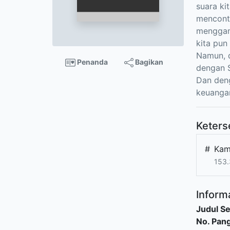
suara ki
menconte
menggamb
kita pun
Namun, d
Penanda
Bagikan
dengan S
Dan den
keuanga
Keters
#
Kam
153
Informa
Judul Se
No. Pang