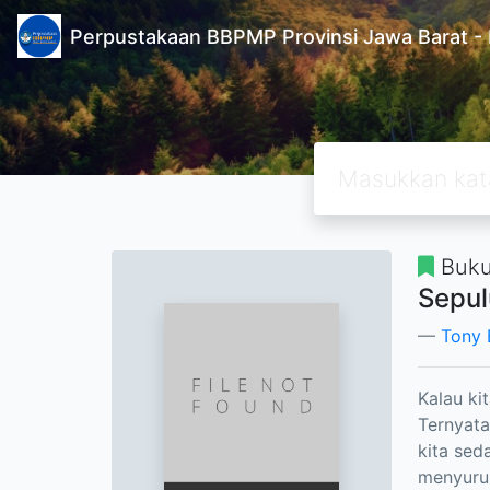
Perpustakaan BBPMP Provinsi Jawa Barat
Buk
Sepul
Tony 
Kalau ki
Ternyata 
kita sed
menyuru