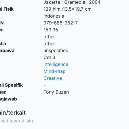
t
Jakarta
:
Gramedia
.,
2004
i Fisik
139 hlm.;13,5x19,7 cm
Indonesia
SN
979-686-952-7
si
153.35
other
dia
other
embawa
unspecified
Cet.3
intelligence
Mind-map
Creative
il Spesifik
-
aan
Tony Buzan
ngjawab
ain/terkait
sedia versi lain