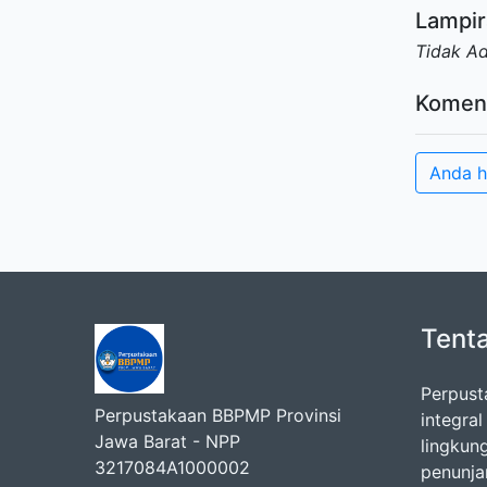
Lampir
Tidak A
Komen
Anda h
Tent
Perpust
Perpustakaan BBPMP Provinsi
integra
Jawa Barat - NPP
lingkun
3217084A1000002
penunj