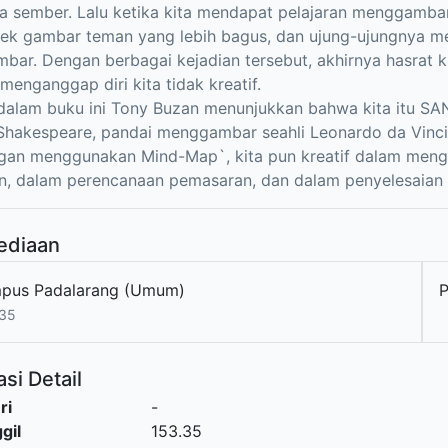
ta sember. Lalu ketika kita mendapat pelajaran menggambar
k gambar teman yang lebih bagus, dan ujung-ujungnya memb
ar. Dengan berbagai kejadian tersebut, akhirnya hasrat kr
 menganggap diri kita tidak kreatif.
alam buku ini Tony Buzan menunjukkan bahwa kita itu SAN
hakespeare, pandai menggambar seahli Leonardo da Vinci, 
gan menggunakan Mind-Map`, kita pun kreatif dalam meng
n, dalam perencanaan pemasaran, dan dalam penyelesaian 
ediaan
pus Padalarang (Umum)
P
.35
si Detail
ri
-
gil
153.35