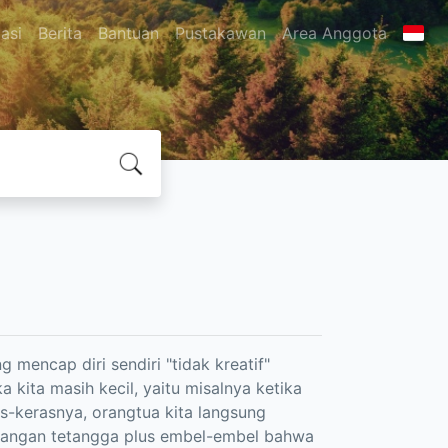
asi
Berita
Bantuan
Pustakawan
Area Anggota
g mencap diri sendiri "tidak kreatif"
ka kita masih kecil, yaitu misalnya ketika
-kerasnya, orangtua kita langsung
nangan tetangga plus embel-embel bahwa