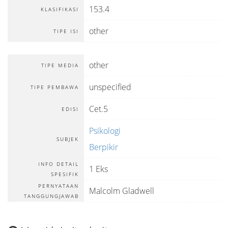
153.4
KLASIFIKASI
other
TIPE ISI
other
TIPE MEDIA
unspecified
TIPE PEMBAWA
Cet.5
EDISI
Psikologi
SUBJEK
Berpikir
INFO DETAIL
1 Eks
SPESIFIK
PERNYATAAN
Malcolm Gladwell
TANGGUNGJAWAB