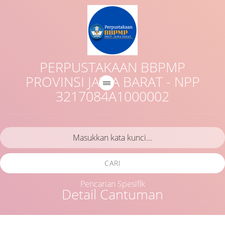
PERPUSTAKAAN BBPMP
PROVINSI JAWA BARAT - NPP
3217084A1000002
CARI
Pencarian Spesifik
Detail Cantuman