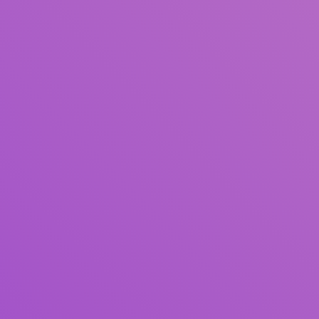
Judul
Pengarang
Subjek
ISBN/ISSN
Tipe Koleksi
Lokasi
GMD
Cari