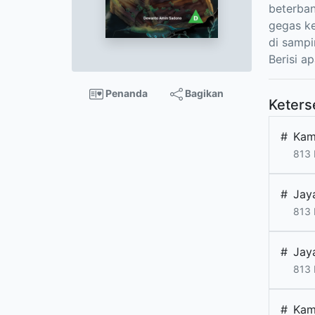
beterban
gegas ke
di sampi
Berisi a
Penanda
Bagikan
Keters
#
Kam
813
#
Jay
813
#
Jay
813
#
Kam