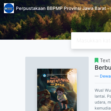
Perpustakaan BBPMP Provinsi Jawa Barat
Text
Berbu
Dewa
Wus! Wus
lantai. 
udara, m
kemudian