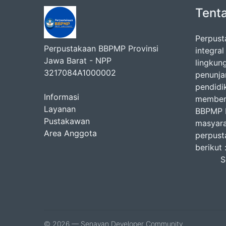
Tent
Perpust
Perpustakaan BBPMP Provinsi
integra
Jawa Barat - NPP
lingkun
3217084A1000002
penunj
pendidi
Informasi
memberi
Layanan
BBPMP P
Pustakawan
masyara
Area Anggota
perpust
b
Seni
Jum
Isti
© 2026 — Senayan Developer Community