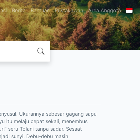
asi
Berita
Bantuan
Pustakawan
Area Anggota
enyusul. Ukurannya sebesar gagang sapu
yu itu melaju cepat sekali, menembus
!” seru Tolani tanpa sadar. Sesaat
enjadi sunyi. Debu-debu masih