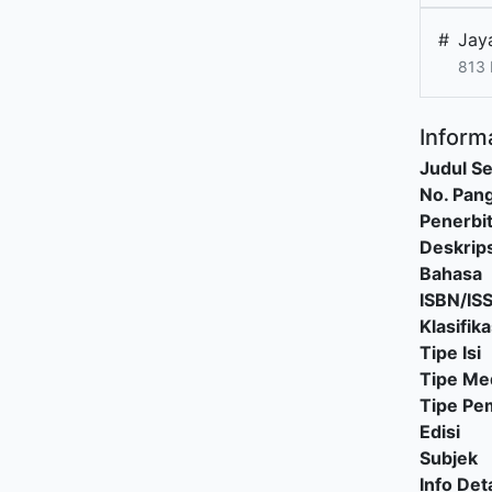
#
Jay
813
Informa
Judul Se
No. Pang
Penerbi
Deskrips
Bahasa
ISBN/IS
Klasifika
Tipe Isi
Tipe Me
Tipe P
Edisi
Subjek
Info Deta