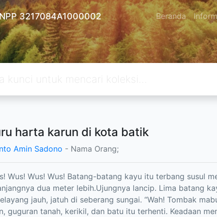
 - NPP 3217084A1000002
Beranda
Inform
ru harta karun di kota batik
nto Amin Sadono
- Nama Orang;
! Wus! Wus! Wus! Batang-batang kayu itu terbang susul m
Panjangnya dua meter lebih.Ujungnya lancip. Lima batang ka
elayang jauh, jatuh di seberang sungai. “Wah! Tombak mabur
, guguran tanah, kerikil, dan batu itu terhenti. Keadaan m