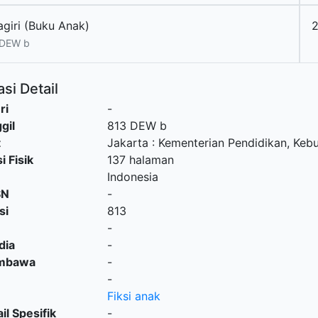
agiri (Buku Anak)
 DEW b
si Detail
ri
-
gil
813 DEW b
t
Jakarta
:
Kementerian Pendidikan, Kebu
i Fisik
137 halaman
Indonesia
SN
-
si
813
-
dia
-
embawa
-
-
Fiksi anak
il Spesifik
-