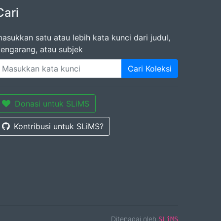
Cari
asukkan satu atau lebih kata kunci dari judul,
engarang, atau subjek
Cari Koleksi
Donasi untuk SLiMS
Kontribusi untuk SLiMS?
Ditenagai oleh
SLiMS