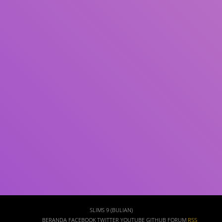
Subjek
ISBN/ISSN
Tipe Koleksi
Lokasi
GMD
Cari
SLIMS 9 (BULIAN)
BERANDA
FACEBOOK
TWITTER
YOUTUBE
GITHUB
FORUM
RSS