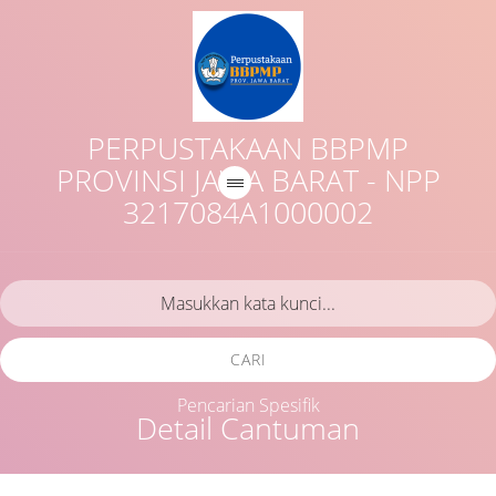
PERPUSTAKAAN BBPMP
PROVINSI JAWA BARAT - NPP
3217084A1000002
CARI
Pencarian Spesifik
Detail Cantuman