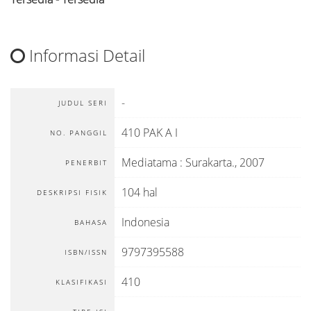
Informasi Detail
-
JUDUL SERI
410 PAK A I
NO. PANGGIL
Mediatama
:
Surakarta
.,
2007
PENERBIT
104 hal
DESKRIPSI FISIK
Indonesia
BAHASA
9797395588
ISBN/ISSN
410
KLASIFIKASI