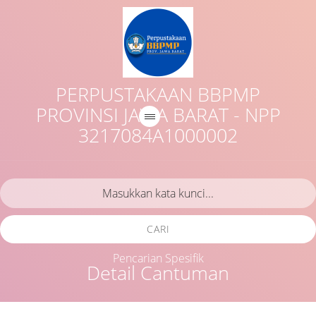
PERPUSTAKAAN BBPMP
PROVINSI JAWA BARAT - NPP
3217084A1000002
CARI
Pencarian Spesifik
Detail Cantuman