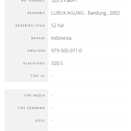
320.5 PakA I
NO. PANGGIL
LUBUK AGUNG
:
Bandung
.,
2002
PENERBIT
52 hal
DESKRIPSI FISIK
Indonesia
BAHASA
979-505-071-0
ISBN/ISSN
320.5
KLASIFIKASI
-
TIPE ISI
-
TIPE MEDIA
-
TIPE PEMBAWA
-
EDISI