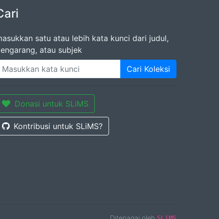
Cari
asukkan satu atau lebih kata kunci dari judul,
engarang, atau subjek
Cari Koleksi
Donasi untuk SLiMS
Kontribusi untuk SLiMS?
Ditenagai oleh
SLiMS