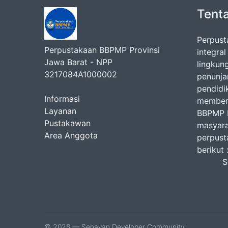
Tent
Perpust
Perpustakaan BBPMP Provinsi
integra
Jawa Barat - NPP
lingkun
3217084A1000002
penunj
pendidi
Informasi
memberi
Layanan
BBPMP P
Pustakawan
masyara
Area Anggota
perpust
b
Seni
Jum
Isti
© 2026 — Senayan Developer Community