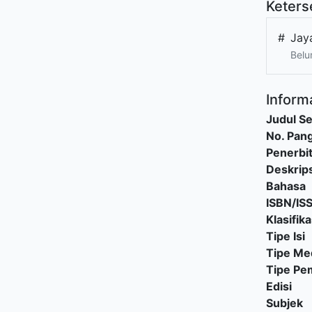
Keters
#
Jay
Belu
Informa
Judul Se
No. Pang
Penerbi
Deskrips
Bahasa
ISBN/IS
Klasifika
Tipe Isi
Tipe Me
Tipe P
Edisi
Subjek