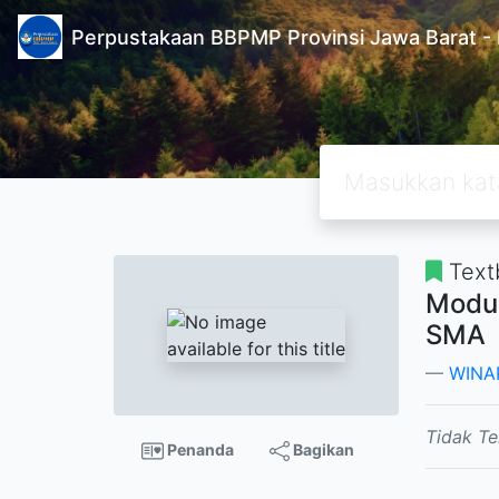
Perpustakaan BBPMP Provinsi Jawa Barat
Text
Modul
SMA
WINA
Tidak Te
Penanda
Bagikan