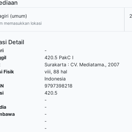
ediaan
agiri (umum)
2
m memasukkan lokasi
si Detail
ri
-
gil
420.5 PakC I
t
Surakarta
:
CV. Mediatama
.,
2007
i Fisik
viii, 88 hal
Indonesia
SN
9797398218
si
420.5
-
dia
-
embawa
-
-
-