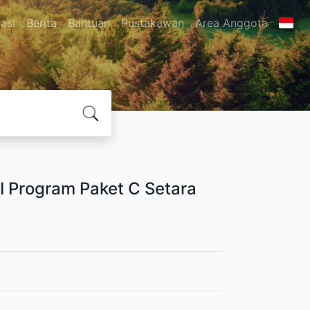
asi
Berita
Bantuan
Pustakawan
Area Anggota
I Program Paket C Setara