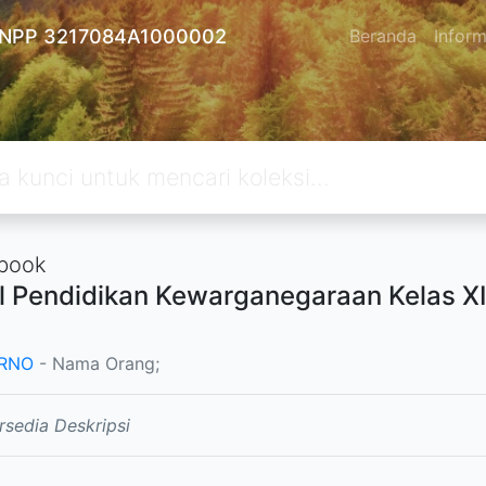
 - NPP 3217084A1000002
Beranda
Inform
book
 Pendidikan Kewarganegaraan Kelas XI
RNO
- Nama Orang;
rsedia Deskripsi