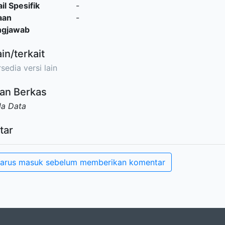
il Spesifik
-
aan
-
ngjawab
ain/terkait
sedia versi lain
an Berkas
da Data
tar
arus masuk sebelum memberikan komentar