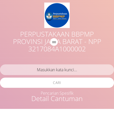
PERPUSTAKAAN BBPMP
PROVINSI JAWA BARAT - NPP
3217084A1000002
CARI
Pencarian Spesifik
Detail Cantuman