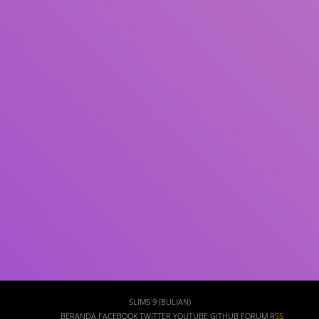
Subjek
ISBN/ISSN
Tipe Koleksi
Lokasi
GMD
Cari
SLIMS 9 (BULIAN)
BERANDA
FACEBOOK
TWITTER
YOUTUBE
GITHUB
FORUM
RSS