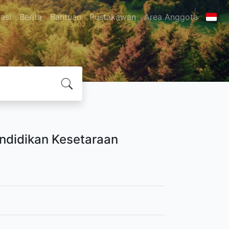
asi
Berita
Bantuan
Pustakawan
Area Anggota
ndidikan Kesetaraan