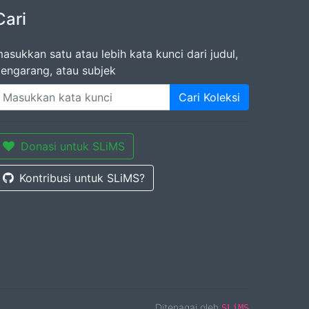
Cari
asukkan satu atau lebih kata kunci dari judul,
engarang, atau subjek
Cari Koleksi
Donasi untuk SLiMS
Kontribusi untuk SLiMS?
Ditenagai oleh
SLiMS