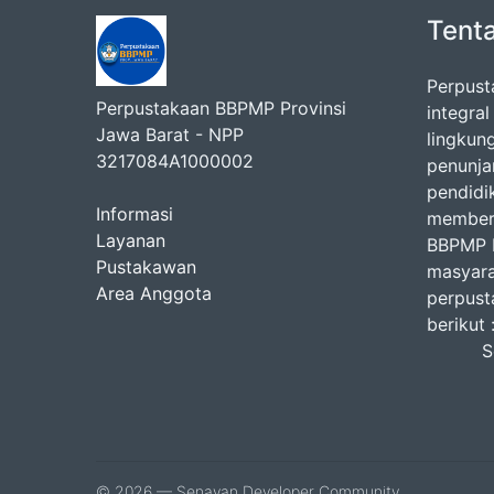
Tent
Perpust
Perpustakaan BBPMP Provinsi
integra
Jawa Barat - NPP
lingkun
3217084A1000002
penunj
pendidi
Informasi
memberi
Layanan
BBPMP P
Pustakawan
masyara
Area Anggota
perpust
b
Seni
Jum
Isti
© 2026 — Senayan Developer Community