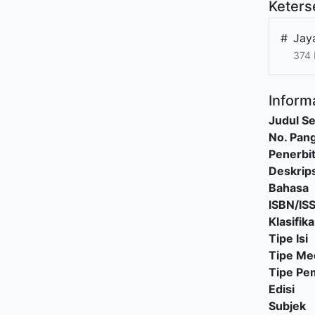
Keters
#
Jay
374 
Informa
Judul Se
No. Pang
Penerbi
Deskrips
Bahasa
ISBN/IS
Klasifika
Tipe Isi
Tipe Me
Tipe P
Edisi
Subjek