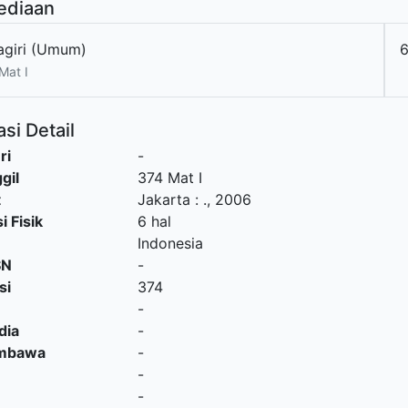
ediaan
agiri (Umum)
6
Mat I
si Detail
ri
-
gil
374 Mat I
t
Jakarta
:
.,
2006
i Fisik
6 hal
Indonesia
SN
-
si
374
-
dia
-
embawa
-
-
-