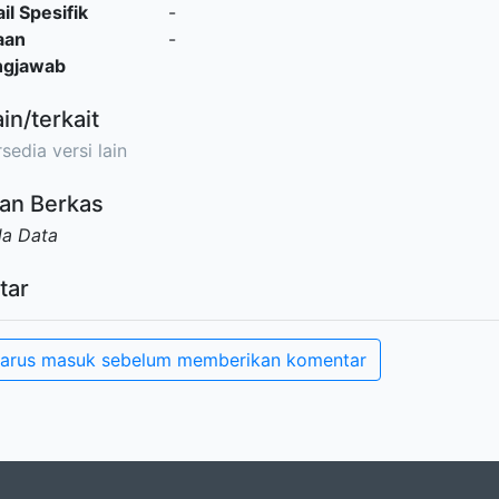
il Spesifik
-
aan
-
ngjawab
ain/terkait
sedia versi lain
an Berkas
da Data
tar
arus masuk sebelum memberikan komentar