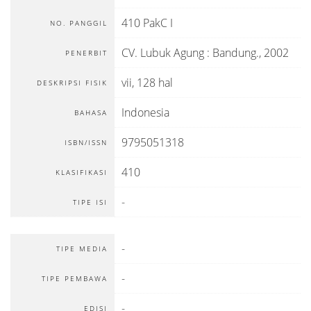
410 PakC I
NO. PANGGIL
CV. Lubuk Agung
:
Bandung
.,
2002
PENERBIT
vii, 128 hal
DESKRIPSI FISIK
Indonesia
BAHASA
9795051318
ISBN/ISSN
410
KLASIFIKASI
-
TIPE ISI
-
TIPE MEDIA
-
TIPE PEMBAWA
-
EDISI