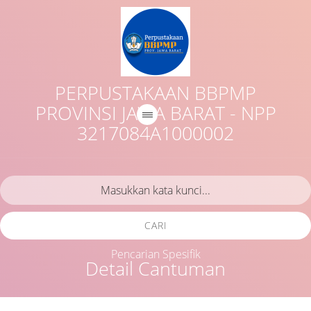
PERPUSTAKAAN BBPMP
PROVINSI JAWA BARAT - NPP
3217084A1000002
CARI
Pencarian Spesifik
Detail Cantuman