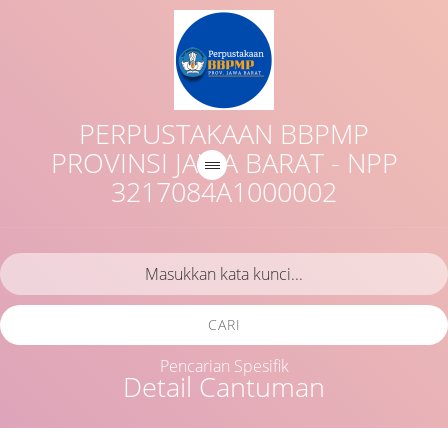
PERPUSTAKAAN BBPMP
PROVINSI JAWA BARAT - NPP
3217084A1000002
CARI
Pencarian Spesifik
Detail Cantuman