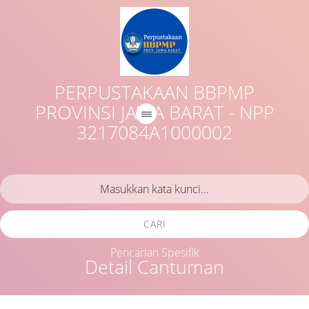
PERPUSTAKAAN BBPMP
PROVINSI JAWA BARAT - NPP
3217084A1000002
CARI
Pencarian Spesifik
Detail Cantuman