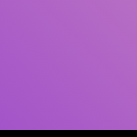
Pengarang
Subjek
ISBN/ISSN
Tipe Koleksi
Lokasi
GMD
Cari