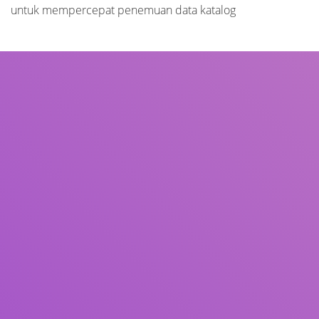
untuk mempercepat penemuan data katalog
Judul
Pengarang
Subjek
ISBN/ISSN
Tipe Koleksi
Lokasi