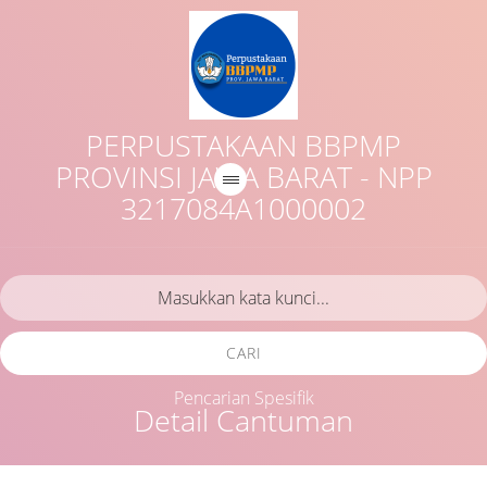
PERPUSTAKAAN BBPMP
PROVINSI JAWA BARAT - NPP
3217084A1000002
CARI
Pencarian Spesifik
Detail Cantuman