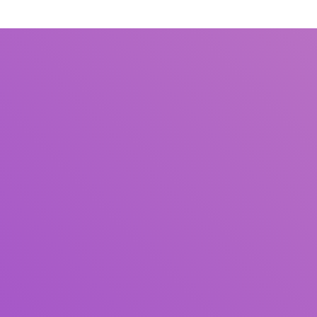
Judul
Pengarang
Subjek
ISBN/ISSN
Tipe Koleksi
Lokasi