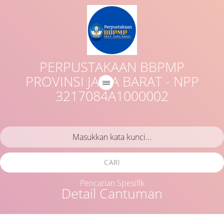
PERPUSTAKAAN BBPMP
PROVINSI JAWA BARAT - NPP
3217084A1000002
CARI
Pencarian Spesifik
Detail Cantuman