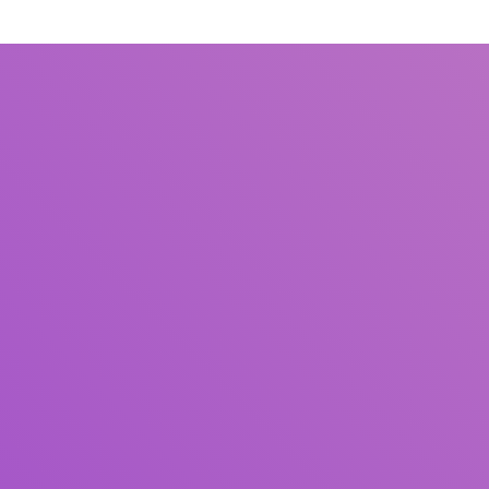
Judul
Pengarang
Subjek
ISBN/ISSN
Tipe Koleksi
Lokasi