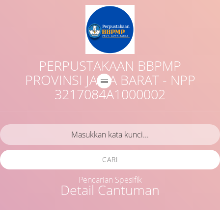
PERPUSTAKAAN BBPMP
PROVINSI JAWA BARAT - NPP
3217084A1000002
CARI
Pencarian Spesifik
Detail Cantuman