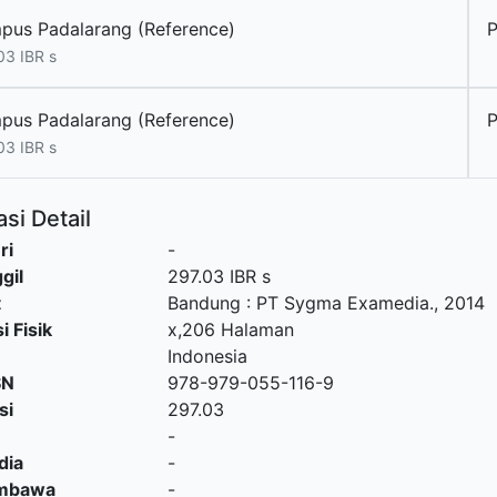
pus Padalarang (Reference)
P
03 IBR s
pus Padalarang (Reference)
P
03 IBR s
si Detail
ri
-
gil
297.03 IBR s
t
Bandung
:
PT Sygma Examedia
.,
2014
i Fisik
x,206 Halaman
Indonesia
SN
978-979-055-116-9
si
297.03
-
dia
-
embawa
-