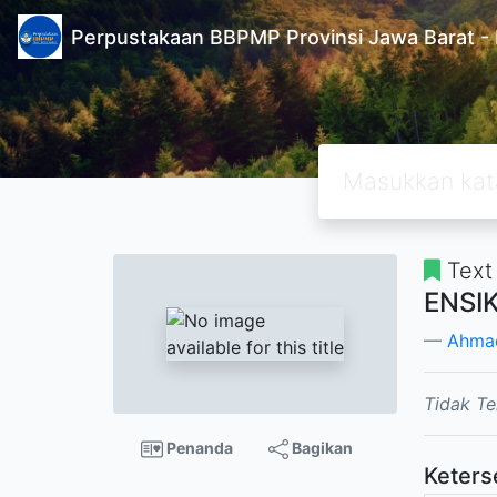
Perpustakaan BBPMP Provinsi Jawa Barat
Text
ENSI
Ahmad
Tidak Te
Penanda
Bagikan
Keters