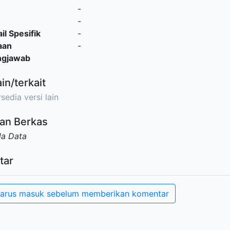
-
-
il Spesifik
-
aan
-
ngjawab
ain/terkait
sedia versi lain
an Berkas
da Data
tar
arus masuk sebelum memberikan komentar