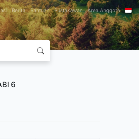
asi
Berita
Bantuan
Pustakawan
Area Anggota
BI 6