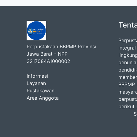
Tent
Perpust
Perpustakaan BBPMP Provinsi
integra
Jawa Barat - NPP
lingkun
3217084A1000002
penunj
pendidi
Informasi
memberi
Layanan
BBPMP P
Pustakawan
masyara
Area Anggota
perpust
b
Seni
Jum
Isti