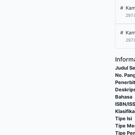
#
Kam
297.
#
Kam
297.
Informa
Judul Se
No. Pang
Penerbi
Deskrips
Bahasa
ISBN/IS
Klasifika
Tipe Isi
Tipe Me
Tipe P