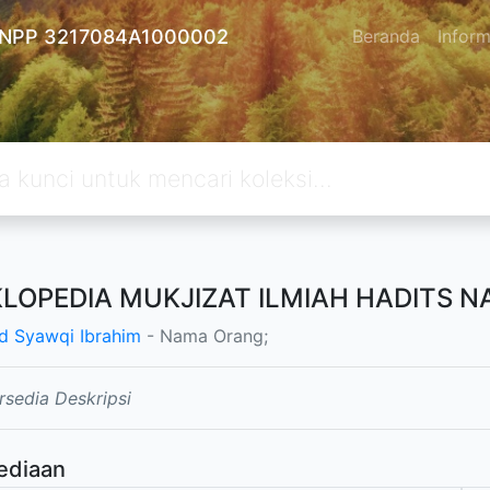
 - NPP 3217084A1000002
Beranda
Inform
KLOPEDIA MUKJIZAT ILMIAH HADITS NA
 Syawqi Ibrahim
- Nama Orang;
rsedia Deskripsi
ediaan